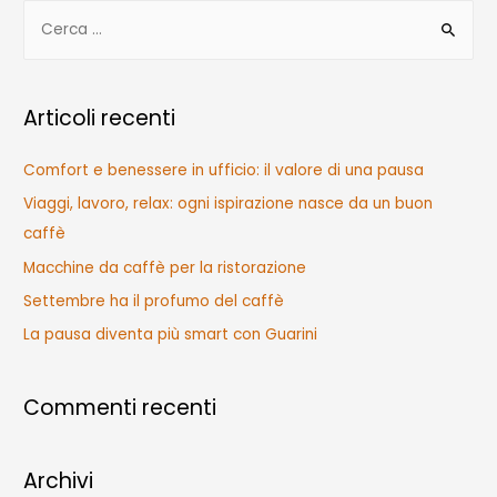
R
i
c
e
Articoli recenti
r
c
Comfort e benessere in ufficio: il valore di una pausa
a
Viaggi, lavoro, relax: ogni ispirazione nasce da un buon
p
caffè
e
Macchine da caffè per la ristorazione
r
Settembre ha il profumo del caffè
:
La pausa diventa più smart con Guarini
Commenti recenti
Archivi