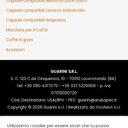
Capsule compatibili Nescafè Dolce Gusto
Capsule compatibili Lavazza A Modo Mio
Capsule compatibili Nespresso
Macchine per il Caffè
Caffè in grani
Accessori
GUARINI S.R.L.
S. C. 123 C.da Cinquenoci, 10 - 70010 Locorotondo (BA)
tel:
+39 080 4317079
-
+39 333 5229968
- p. iva:
07012000720
Cod. Destinatario: USAL8PV - PEC: guarini@arubapec.it
Copyright © 2026
Guarini s.r.l.
| Realizzato da
GooNext s.r.l.
Privacy Policy
|
Termini e condizioni
Utilizziamo i cookie per essere sicuri che tu possa