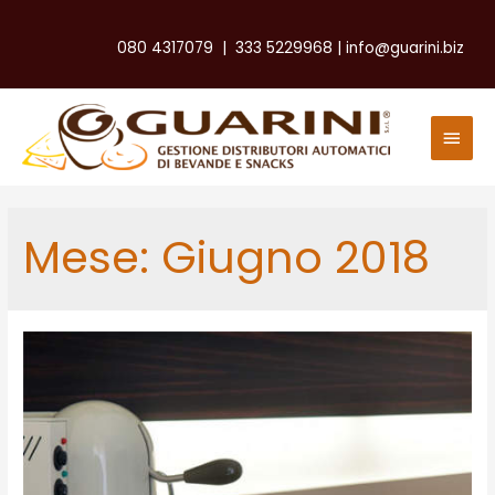
080 4317079
|
333 5229968
|
info@guarini.biz
Men
Princ
Mese:
Giugno 2018