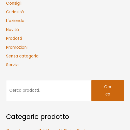
Consigli
Curiosità
L'azienda
Novità
Prodotti
Promozioni
Senza categoria
Servizi
C
Cer
e
ca
r
c
a
Categorie prodotto
: