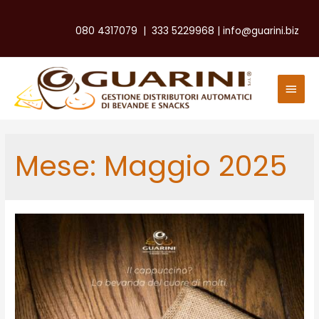
080 4317079
|
333 5229968
|
info@guarini.biz
Men
Princ
Mese:
Maggio 2025