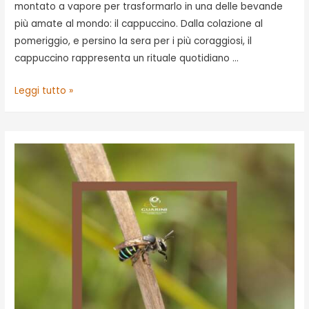
montato a vapore per trasformarlo in una delle bevande
più amate al mondo: il cappuccino. Dalla colazione al
pomeriggio, e persino la sera per i più coraggiosi, il
cappuccino rappresenta un rituale quotidiano …
Il
Leggi tutto »
cappuccino
perfetto?
Si
prepara
anche
a
casa