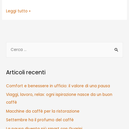
Il
Leggi tutto »
caffè
della
tradizione
norvegese:
R
il
i
Kokekaffe,
c
un
rituale
e
Articoli recenti
più
r
che
c
Comfort e benessere in ufficio: il valore di una pausa
una
a
Viaggi, lavoro, relax: ogni ispirazione nasce da un buon
bevanda
p
caffè
e
Macchine da caffè per la ristorazione
r
Settembre ha il profumo del caffè
:
La pausa diventa più smart con Guarini