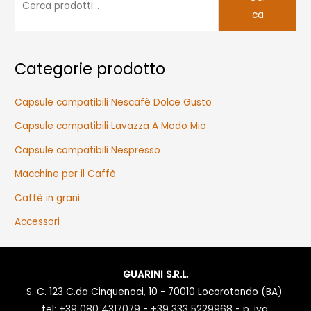
e
ca
r
c
a
Categorie prodotto
:
Capsule compatibili Nescafè Dolce Gusto
Capsule compatibili Lavazza A Modo Mio
Capsule compatibili Nespresso
Macchine per il Caffè
Caffè in grani
Accessori
GUARINI S.R.L.
S. C. 123 C.da Cinquenoci, 10 - 70010 Locorotondo (BA)
tel:
+39 080 4317079
-
+39 333 5229968
- p. iva: