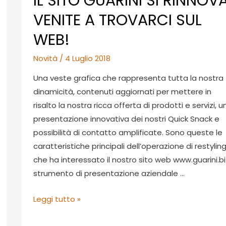
IL SITO GUARINI SI RINNOVA
VENITE A TROVARCI SUL
WEB!
Novità
/
4 Luglio 2018
Una veste grafica che rappresenta tutta la nostra
dinamicità, contenuti aggiornati per mettere in
risalto la nostra ricca offerta di prodotti e servizi, u
presentazione innovativa dei nostri Quick Snack e
possibilità di contatto amplificate. Sono queste le
caratteristiche principali dell’operazione di restylin
che ha interessato il nostro sito web www.guarini.bi
strumento di presentazione aziendale …
IL
Leggi tutto »
SITO
GUARINI