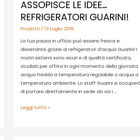
ASSOPISCE LE IDEE…
REFRIGERATORI GUARINI!
Prodotti
/
13 Luglio 2018
La tua pausa in ufficio può essere fresca e
dissetante grazie ai refrigeratori d’acqua Guarini! I
nostri sistemi sono sicuri e di qualità certificata,
studiati per offrirvi in ogni momento della giornata
acqua fredda a temperatura regolabile o acqua a
temperatura ambiente. Lo staff Guarini si occuper
di portare direttamente in sede da voi i …
CONTRO
Leggi tutto »
IL
CALDO
CHE