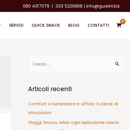
080 4317079
|
333 5229968
|
info@guarini.biz
SERVIZI
QUICK SNACK
BLOG
CONTATTI
R
i
c
e
Articoli recenti
r
c
Comfort e benessere in ufficio: il valore di
a
una pausa
p
Viaggi, lavoro, relax: ogni ispirazione nasce
e