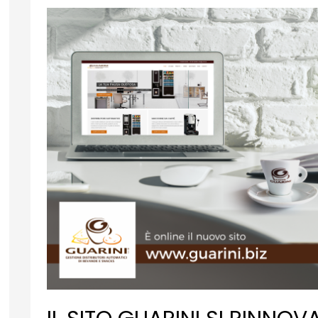
ASSOPISCE
LE
IDEE…
REFRIGERATORI
GUARINI!