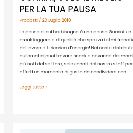
PER LA TUA PAUSA
Prodotti
/
20 Luglio 2018
La pausa di cui hai bisogno è una pausa Guarini, un
break leggero e di qualità che spezza i ritmi freneti
del lavoro e ti ricarica d’energia! Nei nostri distributo
automatici puoi trovare snack e bevande dei marc
più noti del settore, selezionati dal nostro staff per
offrirti un momento di gusto da condividere con …
DISTRIBUTORI
Leggi tutto »
AUTOMATICI
GUARINI,
SOLO
IL
MEGLIO