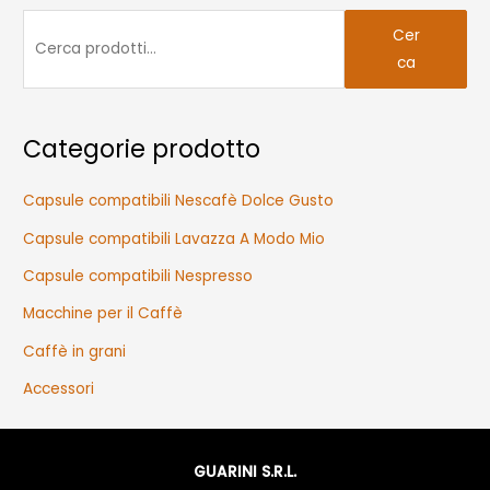
C
Cer
e
ca
r
c
a
Categorie prodotto
:
Capsule compatibili Nescafè Dolce Gusto
Capsule compatibili Lavazza A Modo Mio
Capsule compatibili Nespresso
Macchine per il Caffè
Caffè in grani
Accessori
GUARINI S.R.L.