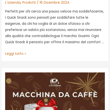
L'azienda
,
Prodotti
/
16 Dicembre 2024
Perfetti per chi cerca una pausa veloce ma soddisfacente,
i Quick Snack sono pensati per soddisfare tutte le
esigenze, da chi ha voglia di un dolce sfizioso a chi
preferisce un salato più sostanzioso, senza mai rinunciare
alla qualità che contraddistingue il marchio Guarini. Ogni
Quick Snack è pensato per offrire il massimo del comfort …
Scopri
Leggi tutto »
i
Quick
Snack
di
Guarini
Srl:
pausa
perfetta
per