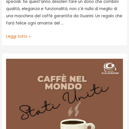
speciali. Se quest’anno desideri fare un dono che combini
qualità, eleganza e funzionalità, non c’è nulla di meglio di
una macchina del caffè garantita da Guarini. Un regalo che
farà felice ogni amante del …
Il
Leggi tutto »
regalo
perfetto
di
Natale
è
una
macchina
del
caffè!