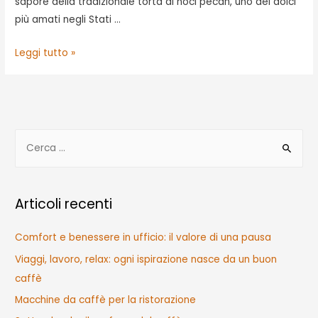
sapore della tradizionale torta di noci pecan, uno dei dolci
più amati negli Stati …
UN
Leggi tutto »
CAFFÈ
CHE
SA
DI
R
NATALE?
i
È
c
IL
CAFFÈ
e
Articoli recenti
PECAN
r
PIE!
c
Comfort e benessere in ufficio: il valore di una pausa
a
Viaggi, lavoro, relax: ogni ispirazione nasce da un buon
p
caffè
e
Macchine da caffè per la ristorazione
r