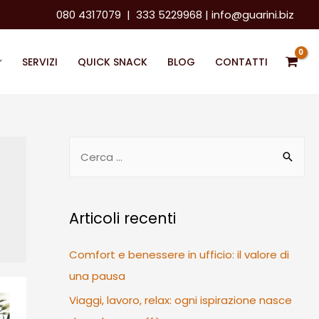
080 4317079
|
333 5229968
|
info@guarini.biz
SERVIZI
QUICK SNACK
BLOG
CONTATTI
R
i
c
e
Articoli recenti
r
c
Comfort e benessere in ufficio: il valore di
a
una pausa
p
Viaggi, lavoro, relax: ogni ispirazione nasce
e