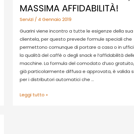
MASSIMA AFFIDABILITÀ!
Servizi
/
4 Gennaio 2019
Guarini viene incontro a tutte le esigenze della sua
clientela, per questo prevede formule speciali che
permettono comunque di portare a casa o in uffic
la qualità del caffè o degli snack e l’affidabilità dell
macchine. La formula del comodato d’uso gratuito
già particolarmente diffusa e approvata, è valida s
per i distributori automatici che …
PROVA
Leggi tutto »
IL
COMODATO
D’USO
GRATUITO