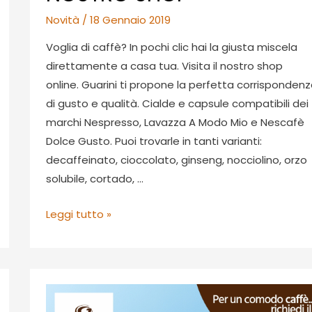
Novità
/
18 Gennaio 2019
Voglia di caffè? In pochi clic hai la giusta miscela
direttamente a casa tua. Visita il nostro shop
online. Guarini ti propone la perfetta corrisponden
di gusto e qualità. Cialde e capsule compatibili dei
marchi Nespresso, Lavazza A Modo Mio e Nescafè
Dolce Gusto. Puoi trovarle in tanti varianti:
decaffeinato, cioccolato, ginseng, nocciolino, orzo
solubile, cortado, …
È
Leggi tutto »
L’ORA
DEL
CAFFÈ,
VISITA
IL