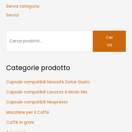
Senza categoria
Servizi
C
Cer
e
ca
r
c
a
Categorie prodotto
:
Capsule compatibili Nescafè Dolce Gusto
Capsule compatibili Lavazza A Modo Mio
Capsule compatibili Nespresso
Macchine per il Caffè
Caffè in grani