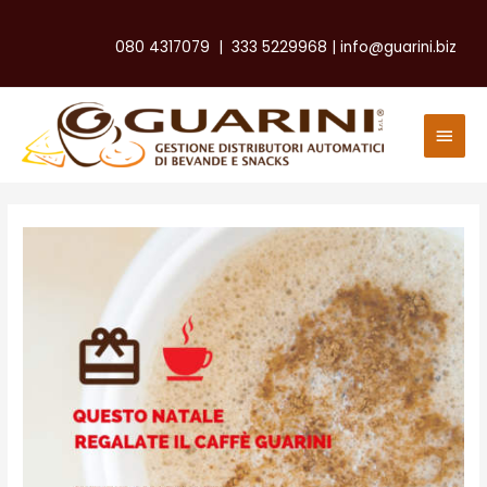
080 4317079
|
333 5229968
|
info@guarini.biz
Men
Princ