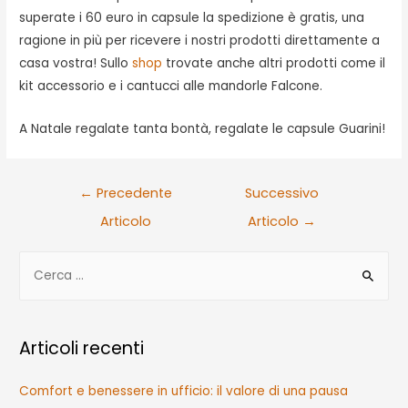
superate i 60 euro in capsule la spedizione è gratis, una
ragione in più per ricevere i nostri prodotti direttamente a
casa vostra! Sullo
shop
trovate anche altri prodotti come il
kit accessorio e i cantucci alle mandorle Falcone.
A Natale regalate tanta bontà, regalate le capsule Guarini!
Navigazione
←
Precedente
Successivo
articoli
Articolo
Articolo
→
R
i
c
e
Articoli recenti
r
c
Comfort e benessere in ufficio: il valore di una pausa